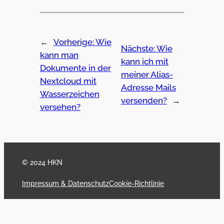
←
Vorherige:
Wie
Nächste:
Wie
kann man
kann ich mit
Dokumente in der
meiner Alias-
Nextcloud mit
Adresse Mails
Wasserzeichen
versenden?
→
versehen?
© 2024 HKN
Impressum & Datenschutz
Cookie-Richtlinie