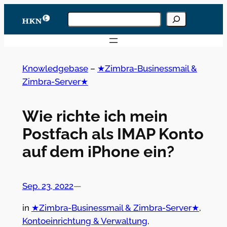
Zum
Knowledgebase
Inhalt
durchsuchen
Wenn die Ergebnisse der automatischen Vervoll
springen
Knowledgebase
–
★Zimbra-Businessmail &
Zimbra-Server★
Wie richte ich mein
Postfach als IMAP Konto
auf dem iPhone ein?
Sep. 23, 2022
—
in
★Zimbra-Businessmail & Zimbra-Server★
, 
Kontoeinrichtung & Verwaltung
, 