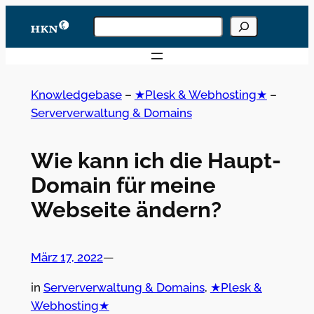
Zum
Knowledgebase
Inhalt
durchsuchen
Wenn die Ergebnisse der automatischen Vervoll
springen
Knowledgebase
–
★Plesk & Webhosting★
–
Serververwaltung & Domains
Wie kann ich die Haupt-
Domain für meine
Webseite ändern?
März 17, 2022
—
in
Serververwaltung & Domains
, 
★Plesk &
Webhosting★