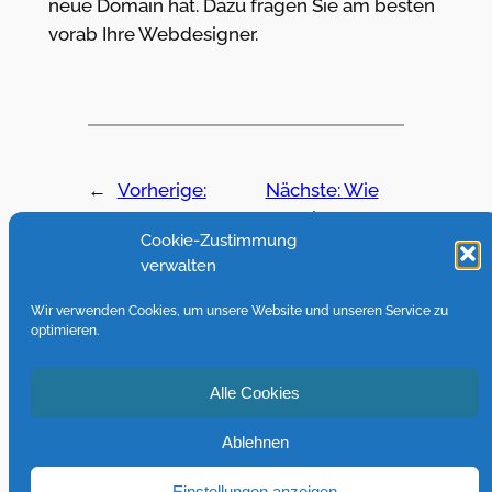
neue Domain hat. Dazu fragen Sie am besten
vorab Ihre Webdesigner.
←
Vorherige:
Nächste:
Wie
Welche
kann ich Fotos
Cookie-Zustimmung
Sonderzeichen im
vom
verwalten
Datei / Ordner -
Smartphone
namen sorgen für
automatisch in
Wir verwenden Cookies, um unsere Website und unseren Service zu
einen Konflikt beim
die Nextcloud
optimieren.
Nextcloud Sync?
sichern?
→
Alle Cookies
Ablehnen
© 2024 HKN
Einstellungen anzeigen