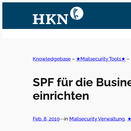
Zum
Inhalt
springen
Knowledgebase
–
★Mailsecurity Tools★
–
SPF für die Busin
einrichten
Feb. 8, 2019
—
in
Mailsecurity Verwaltung
, 
★