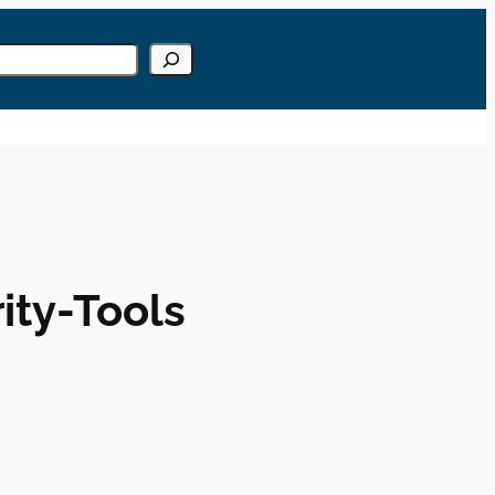
gebase
chen
 Ergebnisse der automatischen Vervollständigung verfügbar sind, b
ity-Tools