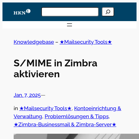
Zum
Knowledgebase
Inhalt
durchsuchen
Wenn die Ergebnisse der automatischen Vervoll
springen
Knowledgebase
–
★Mailsecurity Tools★
S/MIME in Zimbra
aktivieren
Jan. 7, 2025
—
in
★Mailsecurity Tools★
, 
Kontoeinrichtung &
Verwaltung
, 
Problemlösungen & Tipps
, 
★Zimbra-Businessmail & Zimbra-Server★