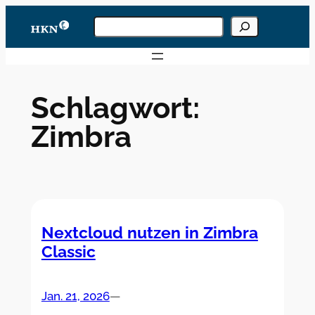
Zum
Knowledgebase
Inhalt
durchsuchen
Wenn die Ergebnisse der automatischen Vervoll
springen
Schlagwort:
Zimbra
Nextcloud nutzen in Zimbra
Classic
Jan. 21, 2026
—