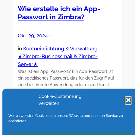
Wie erstelle ich ein App-
Passwort in Zimbra?
Okt. 29, 2024
—
in
Kontoeinrichtung & Verwaltung
, 
★Zimbra-Businessmail & Zimbra-
Server★
Was ist ein App-Passwort? Ein App-Passwort ist
ein spezifisches Passwort, das für den Zugriff auf
eine bestimmte Anwendung oder einen Dienst
erstellt wird. Oft werden sie verwendet, wenn die
Cookie-Zustimmung
Zwei-Faktor-Authentifizierung (2FA) aktiviert ist
verwalten
oder wenn Anwendungen nicht direkt mit einem
Hauptpasswort arbeiten können. Diese
Wir verwenden Cookies, um unsere Website und unseren Service zu
Passwörter sind in der Regel länger und
optimieren.
komplexer, um einen höheren…