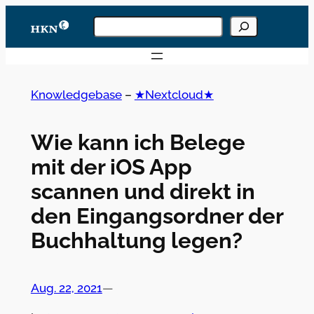
Zum
Knowledgebase
Inhalt
durchsuchen
Wenn die Ergebnisse der automatischen Vervoll
springen
Knowledgebase
–
★Nextcloud★
Wie kann ich Belege
mit der iOS App
scannen und direkt in
den Eingangsordner der
Buchhaltung legen?
Aug. 22, 2021
—