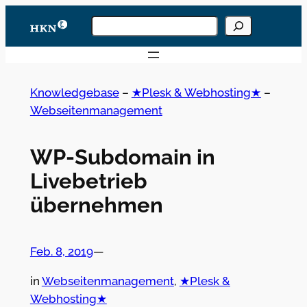
Zum
Knowledgebase
Inhalt
durchsuchen
Wenn die Ergebnisse der automatischen Vervoll
springen
Knowledgebase
–
★Plesk & Webhosting★
–
Webseitenmanagement
WP-Subdomain in
Livebetrieb
übernehmen
Feb. 8, 2019
—
in
Webseitenmanagement
, 
★Plesk &
Webhosting★