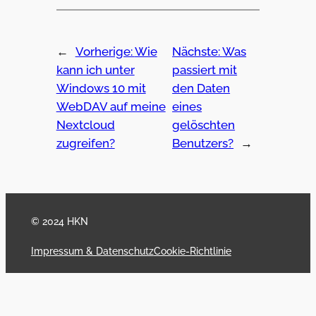
←
Vorherige:
Wie
Nächste:
Was
kann ich unter
passiert mit
Windows 10 mit
den Daten
WebDAV auf meine
eines
Nextcloud
gelöschten
zugreifen?
Benutzers?
→
© 2024 HKN
Impressum & Datenschutz
Cookie-Richtlinie