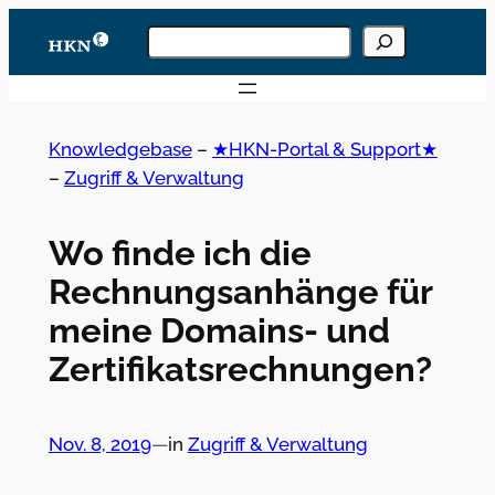
Zum
Knowledgebase
Inhalt
durchsuchen
Wenn die Ergebnisse der automatischen Vervoll
springen
Knowledgebase
–
★HKN-Portal & Support★
–
Zugriff & Verwaltung
Wo finde ich die
Rechnungsanhänge für
meine Domains- und
Zertifikatsrechnungen?
Nov. 8, 2019
—
in
Zugriff & Verwaltung