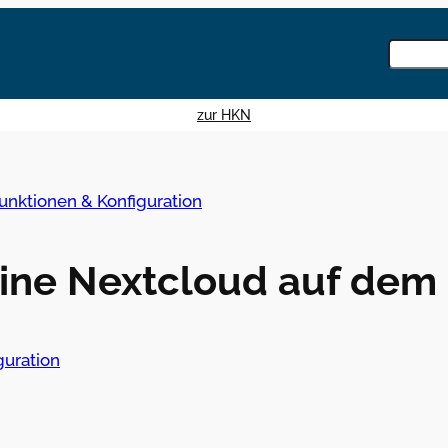
Knowled
durchsu
Wenn die
zur HKN
unktionen & Konfiguration
eine Nextcloud auf dem 
guration