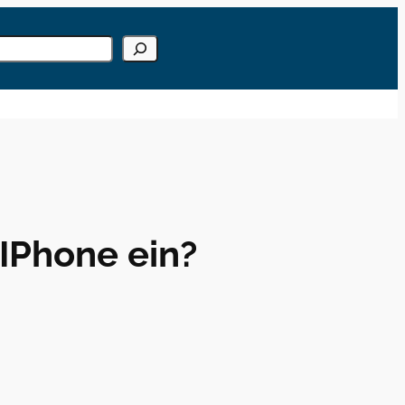
gebase
chen
 Ergebnisse der automatischen Vervollständigung verfügbar sind, b
IPhone ein?