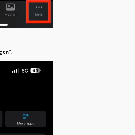
ngen“
.