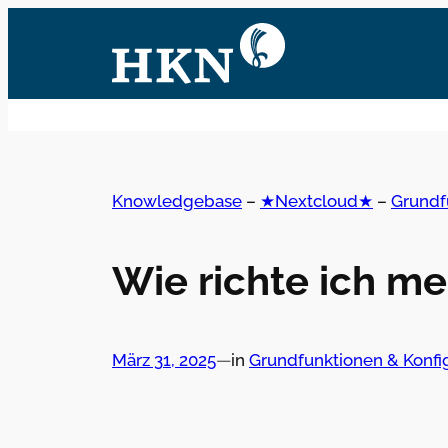
Zum
Inhalt
springen
Knowledgebase
–
★Nextcloud★
–
Grundf
Wie richte ich m
März 31, 2025
—
in
Grundfunktionen & Konfi