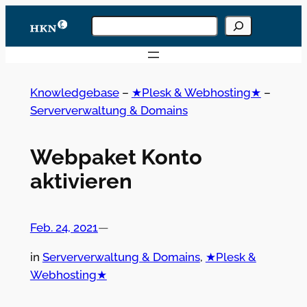
Zum
Knowledgebase
Inhalt
durchsuchen
Wenn die Ergebnisse der automatischen Vervoll
springen
Knowledgebase
–
★Plesk & Webhosting★
–
Serververwaltung & Domains
Webpaket Konto
aktivieren
Feb. 24, 2021
—
in
Serververwaltung & Domains
, 
★Plesk &
Webhosting★