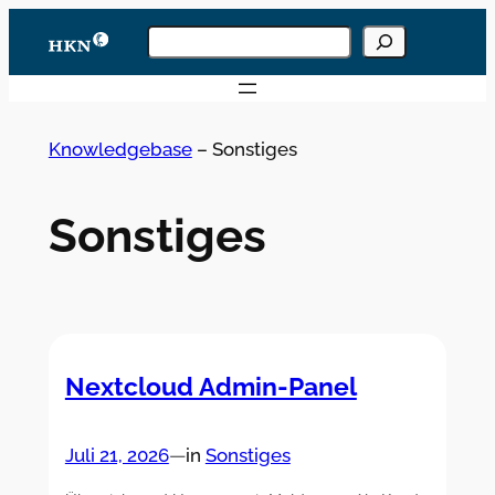
Zum
Knowledgebase
Inhalt
durchsuchen
Wenn die Ergebnisse der automatischen Vervoll
springen
Knowledgebase
–
Sonstiges
Sonstiges
Nextcloud Admin-Panel
Juli 21, 2026
—
in
Sonstiges